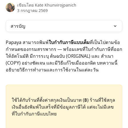
เขียนโดย
Kate Khunvirojpanich
3 กรกฎาคม 2569
สารบัญ
Papaya สามารถพิมพ์
ใบกำกับภาษีแบบเต็ม
ที่เป็นไปตามข้อ
กำหนดของกรมสรรพากร — พร้อมเลขที่ใบกำกับภาษีที่ออก
ให้อัตโนมัติ มีการระบุ ต้นฉบับ (ORIGINAL) และ สำเนา 
(COPY) อย่างชัดเจน และมีวิธีแก้ไขเมื่อออกผิด บทความนี้
อธิบายวิธีการทำงานและการใช้งานในแต่ละวัน
ใช้ได้กับร้านที่ตั้งค่าสกุลเงินเป็นบาท (฿) ร้านที่ใช้สกุล
เงินอื่นยังพิมพ์ใบเสร็จที่มีข้อมูลภาษีได้ แต่จะไม่มีเลข
ที่ใบกำกับภาษีแบบไทย