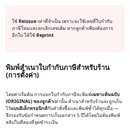
ใช้ 
Reissue
 เท่าที่จำเป็น เพราะจะใช้เลขที่ใบกำกับ
ภาษีใหม่และยกเลิกเลขเดิม หากลูกค้าเพียงต้องการ
อีกใบ ให้ใช้ 
Reprint
พิมพ์สำเนาใบกำกับภาษีสำหรับร้าน 
(การตั้งค่า)
โดยค่าเริ่มต้น การออกใบกำกับภาษีจะพิมพ์
เฉพาะต้นฉบับ 
(ORIGINAL) ของลูกค้า
เท่านั้น สำเนาสำหรับร้านจะถูกเก็บ
ไว้
แบบอิเล็กทรอนิกส์
กับคำสั่งซื้อและพิมพ์ซ้ำได้ทุกเมื่อ — 
จึงรองรับข้อกำหนดการเก็บเอกสาร 5 ปีได้โดยไม่ต้องพิมพ์
สลิปใบที่สองที่จุดชำระเงิน